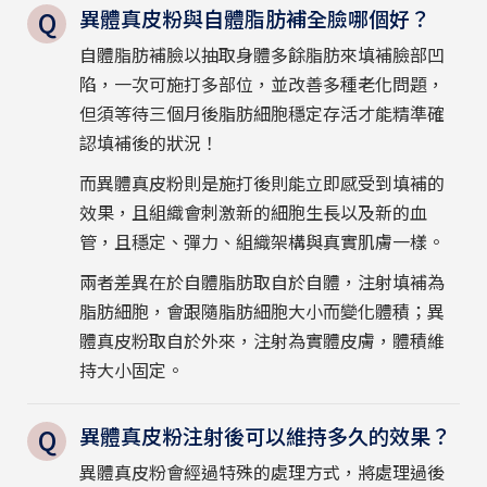
異體真皮粉與自體脂肪補全臉哪個好？
自體脂肪補臉以抽取身體多餘脂肪來填補臉部凹
陷，一次可施打多部位，並改善多種老化問題，
但須等待三個月後脂肪細胞穩定存活才能精準確
認填補後的狀況！
而異體真皮粉則是施打後則能立即感受到填補的
效果，且組織會刺激新的細胞生長以及新的血
管，且穩定、彈力、組織架構與真實肌膚一樣。
兩者差異在於自體脂肪取自於自體，注射填補為
脂肪細胞，會跟隨脂肪細胞大小而變化體積；異
體真皮粉取自於外來，注射為實體皮膚，體積維
持大小固定。
異體真皮粉注射後可以維持多久的效果？
異體真皮粉會經過特殊的處理方式，將處理過後