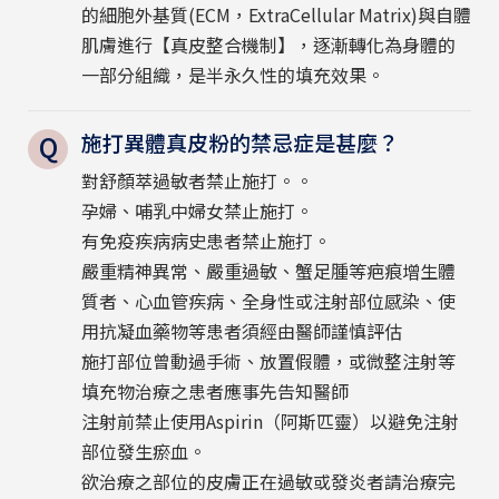
的細胞外基質(ECM，ExtraCellular Matrix)與自體
肌膚進行【真皮整合機制】，逐漸轉化為身體的
一部分組織，是半永久性的填充效果。
施打異體真皮粉的禁忌症是甚麼？
對舒顏萃過敏者禁止施打。。
孕婦、哺乳中婦女禁止施打。
有免疫疾病病史患者禁止施打。
嚴重精神異常、嚴重過敏、蟹足腫等疤痕增生體
質者、心血管疾病、全身性或注射部位感染、使
用抗凝血藥物等患者須經由醫師謹慎評估
施打部位曾動過手術、放置假體，或微整注射等
填充物治療之患者應事先告知醫師
注射前禁止使用Aspirin（阿斯匹靈）以避免注射
部位發生瘀血。
欲治療之部位的皮膚正在過敏或發炎者請治療完