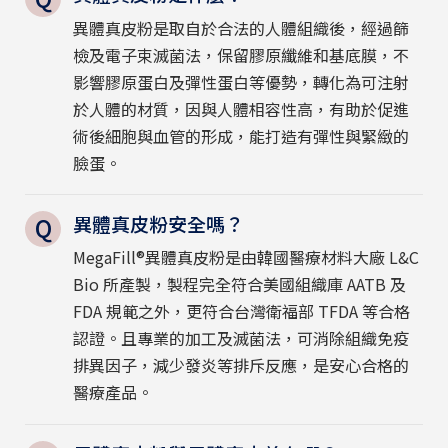
異體真皮粉是取自於合法的人體組織後，經過篩
檢及電子束滅菌法，保留膠原纖維和基底膜，不
影響膠原蛋白及彈性蛋白等優勢，轉化為可注射
於人體的材質，因與人體相容性高，有助於促進
術後細胞與血管的形成，能打造有彈性與緊緻的
臉蛋。
異體真皮粉安全嗎？
MegaFill®異體真皮粉是由韓國醫療材料大廠 L&C
Bio 所產製，製程完全符合美國組織庫 AATB 及
FDA 規範之外，更符合台灣衛福部 TFDA 等合格
認證。且專業的加工及滅菌法，可消除組織免疫
排異因子，減少發炎等排斥反應，是安心合格的
醫療產品。