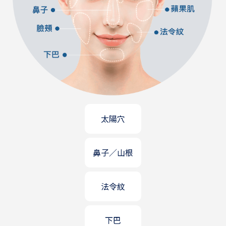
太陽穴
鼻子／山根
法令紋
下巴