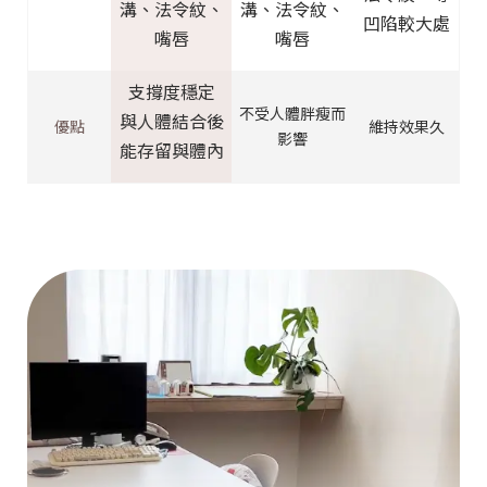
溝、法令紋、
溝、法令紋、
凹陷較大處
嘴唇
嘴唇
支撐度穩定
不受人體胖瘦而
與人體結合後
優點
維持效果久
影響
能存留與體內