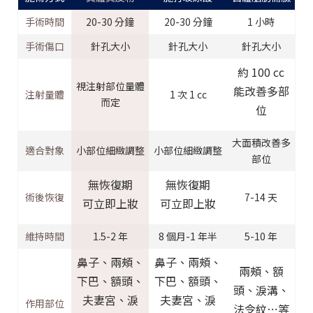
手術時間
20-30 分鐘
20-30 分鐘
1 小時
手術傷口
針孔大小
針孔大小
針孔大小
約 100 cc
視注射部位量體
能改善多部
注射量體
1 次 1 cc
而定
位
大面積改善多
適合對象
小部位細緻調整
小部位細緻調整
部位
無恢復期
無恢復期
術後恢復
7-14 天
可立即上妝
可立即上妝
維持時間
1.5-2 年
8 個月-1 年半
5-10 年
鼻子、兩頰、
鼻子、兩頰、
兩頰、額
下巴、額頭、
下巴、額頭、
頭、淚溝、
夫妻宮、淚
夫妻宮、淚
作用部位
法令紋⋯等