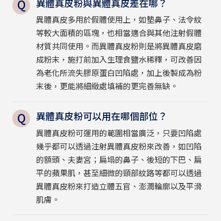
異體真皮粉與異體真皮差在哪？
異體真皮多用於假體使用上，如墊鼻子、法令紋
等較大面積的區塊，也相當適合與其他注射假體
材質共同使用。而異體真皮粉則是將異體真皮磨
成粉末，施打前加入生理食鹽水稀釋，可改善因
為老化所流失膠原蛋白凹陷處，加上後製成為粉
末後，更能將細緻處填補的更完善無缺。
異體真皮粉可以用在哪個部位？
異體真皮粉可運用的範圍相當廣泛，只要凹陷處
幾乎都可以透過注射異體真皮粉來改善，如凹陷
的額頭、夫妻宮；扁塌的鼻子、後短的下巴、扁
平的蘋果肌，甚至細微的頸部紋路等都可以透過
異體真皮粉來打造立體五官、澎潤輪廓以及平滑
肌膚。