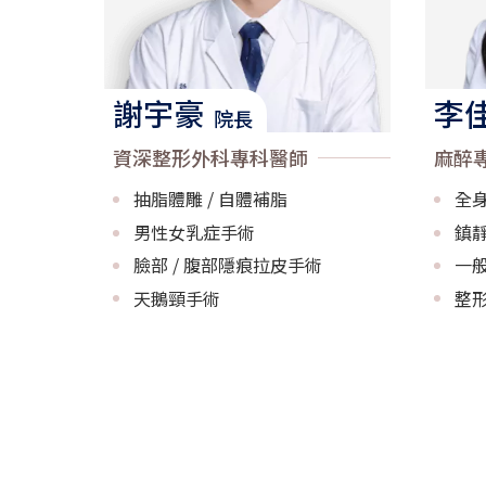
謝宇豪
李
院長
資深整形外科專科醫師
麻醉
抽脂體雕 / 自體補脂
全
男性女乳症手術
鎮
臉部 / 腹部隱痕拉皮手術
一
天鵝頸手術
整