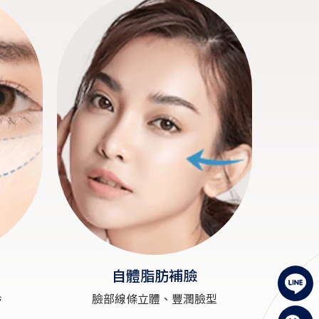
自體脂肪補臉
齡
臉部線條立體、豐潤臉型