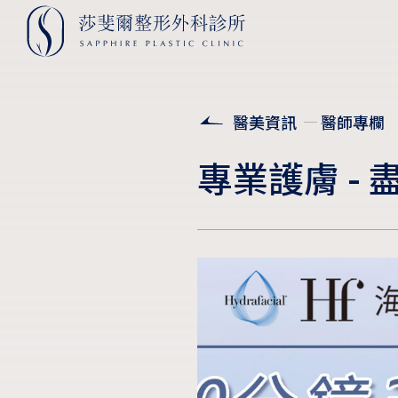
醫美資訊
醫師專欄
專業護膚 -